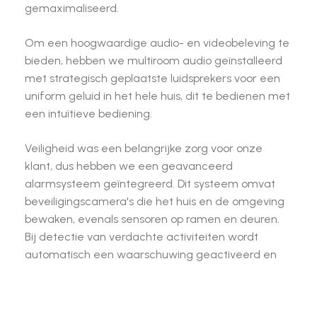
gemaximaliseerd.
Om een hoogwaardige audio- en videobeleving te
bieden, hebben we multiroom audio geïnstalleerd
met strategisch geplaatste luidsprekers voor een
uniform geluid in het hele huis, dit te bedienen met
een intuïtieve bediening.
Veiligheid was een belangrijke zorg voor onze
klant, dus hebben we een geavanceerd
alarmsysteem geïntegreerd. Dit systeem omvat
beveiligingscamera's die het huis en de omgeving
bewaken, evenals sensoren op ramen en deuren.
Bij detectie van verdachte activiteiten wordt
automatisch een waarschuwing geactiveerd en
kunnen bewoners direct meldingen ontvangen op
hun bedienpanelen.
De beveiligingsfuncties zijn naadloos geïntegreerd