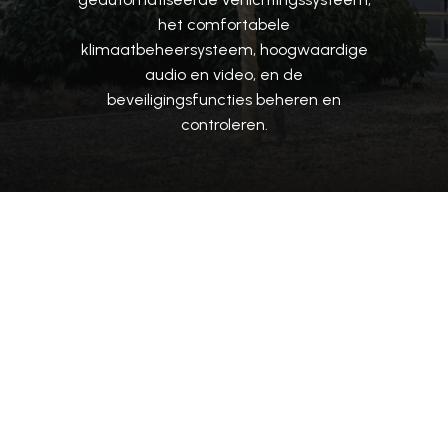
het
comfortabele
klimaatbeheersysteem,
hoogwaardige
audio
en
video,
en
de
beveiligingsfuncties
beheren
en
controleren.