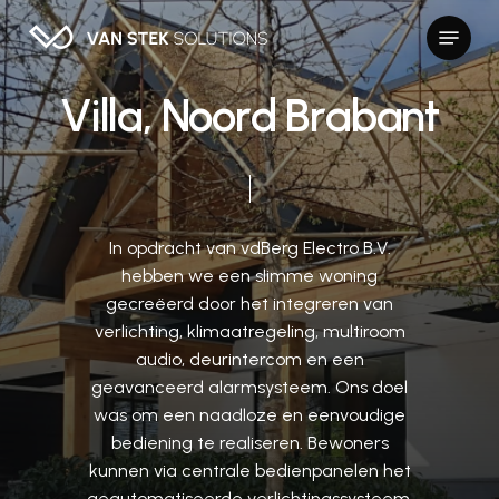
Skip
Menu
to
Close
main
Menu
content
V
i
l
l
a
,
N
o
o
r
d
B
r
a
b
a
n
t
In
opdracht
van
vdBerg
Electro
B.V.
hebben
we
een
slimme
woning
gecreëerd
door
het
integreren
van
verlichting,
klimaatregeling,
multiroom
audio,
deurintercom
en
een
geavanceerd
alarmsysteem.
Ons
doel
was
om
een
naadloze
en
eenvoudige
bediening
te
realiseren.
Bewoners
kunnen
via
centrale
bedienpanelen
het
geautomatiseerde
verlichtingssysteem,