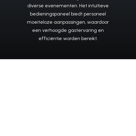
diverse
evenementen.
Het
intuïtieve
bedieningspaneel
biedt
personeel
moeiteloze
aanpassingen,
waardoor
een
verhoogde
gastervaring
en
efficiëntie
worden
bereikt.