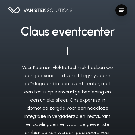
Skip
Menu
to
Close
main
Menu
content
C
l
a
u
s
e
v
e
n
t
c
e
n
t
e
r
Voor
Keeman
Elektrotechniek
hebben
we
een
geavanceerd
verlichtingssysteem
geïntegreerd
in
een
event
center,
met
een
focus
op
eenvoudige
bediening
en
een
unieke
sfeer.
Ons
expertise
in
domotica
zorgde
voor
een
naadloze
integratie
in
vergaderzalen,
restaurant
en
bowlingcenter,
waar
de
gewenste
ambiance
kan
worden
gecreëerd
voor