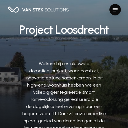
Skip
Menu
to
Close
main
Menu
content
P
r
o
j
e
c
t
L
o
o
s
d
r
e
c
h
t
Welkom
bij
ons
nieuwste
domotica-project,
waar
comfort,
innovatie
en
luxe
samenkomen. In
dit
high-end
woonhuis
hebben
we
een
volledig
geïntegreerde
smart
home-oplossing
gerealiseerd
die
de dagelijkse
leefervaring
naar
een
hoger
niveau
tilt. Dankzij
onze
expertise
op
het
gebied
van
domotica
geniet
de
bewoner
van
naadloze
bediening
van