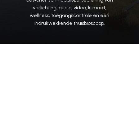
verlichting, audio,
video,
klimaat,
wellness,
toegangscontrole
en
een
indrukwekkende
thuisbioscoop.