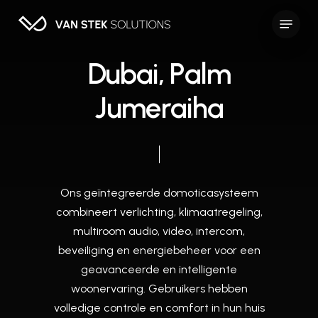
Skip
Menu
to
Close
main
Menu
content
D
u
b
a
i
,
P
a
l
m
J
u
m
e
r
a
i
h
a
Ons
geïntegreerde
domoticasysteem
combineert
verlichting,
klimaatregeling,
multiroom
audio,
video,
intercom,
beveiliging
en
energiebeheer
voor
een
geavanceerde
en
intelligente
woonervaring.
Gebruikers
hebben
volledige
controle
en
comfort
in
hun
huis